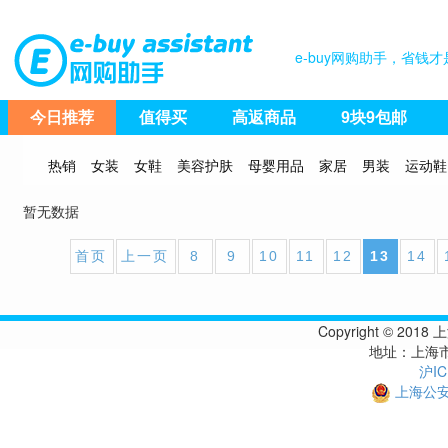
e-buy网购助手，省
今日推荐
值得买
高返商品
9块9包邮
热销
女装
女鞋
美容护肤
母婴用品
家居
男装
运动鞋
暂无数据
首页
上一页
8
9
10
11
12
13
14
Copyright © 
地址：上海市
沪IC
上海公安备